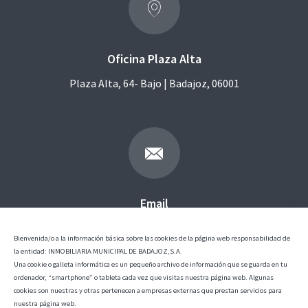
Oficina Plaza Alta
Plaza Alta, 64- Bajo | Badajoz, 06001
Email
rehabilitacion@inmuba.com
Bienvenida/o a la información básica sobre las cookies de la página web responsabilidad de
la entidad: INMOBILIARIA MUNICIPAL DE BADAJOZ,S.A.
Una cookie o galleta informática es un pequeño archivo de información que se guarda en tu
ordenador, “smartphone” o tableta cada vez que visitas nuestra página web. Algunas
cookies son nuestras y otras pertenecen a empresas externas que prestan servicios para
nuestra página web.